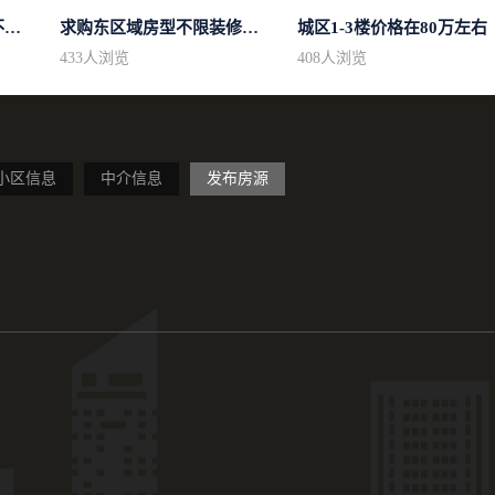
求购区域不限不限房型不限两室一厅简...
求购东区域房型不限装修不限
城区1-3楼价格在80万左右
433
人浏览
408
人浏览
小区信息
中介信息
发布房源