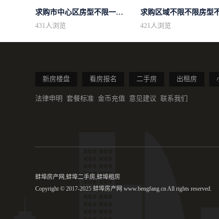
求购市中心区房型不限一室一厅一卫简...
431
人浏览
421
人浏览
新房楼盘
看房报名
二手房
出租房
法律申明
套餐标准
金币充值
意见建议
联系我们
蚌埠房产网,蚌埠二手房,蚌埠租房
Copyright © 2017-2025 蚌埠房产网 www.bengfang.cn All rights reserved.